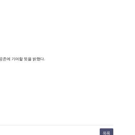
.
공존에
기여할
뜻을
밝혔다
목록