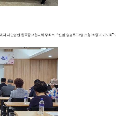
세미나실에서 사단법인 한국종교협의회 주최로 **‘신암 송범두 교령 초청 초종교 기도회
.