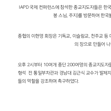
IAPD
국제 컨퍼런스에 참석한 종교지도자들은 한국
봉 스님
,
주지
)
를 방문하여 한국
종협의 이현영 회장은 기독교
,
이슬람교
,
천주교 등 
의 장으로 만들어 
오후 2시부터 10여개 종단 200여명의 종교지도자
형석 전 통일부차관과 경남대 김근식 교수가 발제자
들의 역할을 강조하며 촉구하였다.