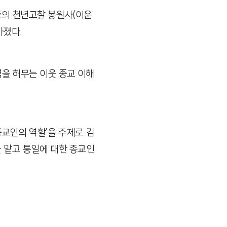
종의 천년고찰 봉원사
(
이운
가졌다
.
을 허무는 이웃 종교 이해
종교인의 역할’을 주제로 김
 맡고 통일에 대한 종교인