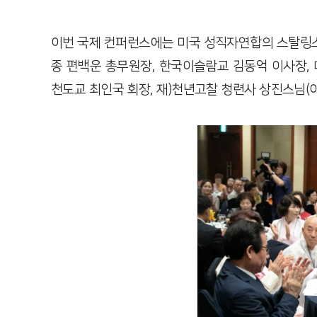
이번 국제 컨퍼런스에는 미국 성직자연합의 스탈링스
종 편백운 총무원장, 한국이슬람교 김동억 이사장,
천도교 최인국 회장, 재)천년고찰 청련사 상진스님(