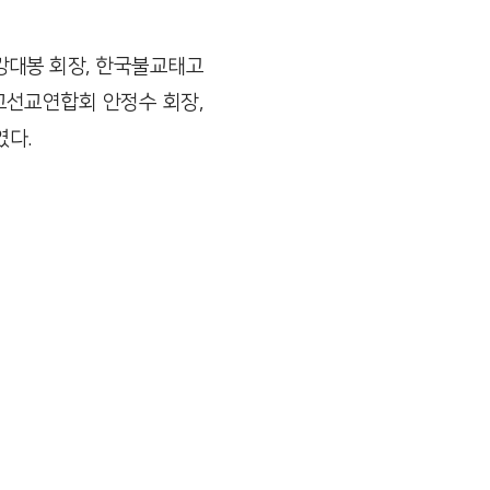
강대봉 회장, 한국불교태고
교선교연합회 안정수 회장,
였다.