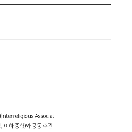
ligious Associat
현영, 이하 종협)와 공동 주관