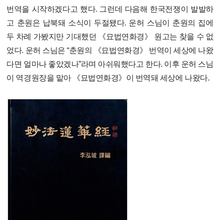
번역을 시작하겠다고 했다. 그런데 다음해 한국전쟁이 발발하
고 춘원은 납북돼 소식이 두절됐다. 운허 스님이 춘원의 집에
두 차례 가봤지만 기대했던 《묘법연화경》 원고는 찾을 수 없
었다. 운허 스님은 “춘원의 《묘법연화경》 번역이 세상에 나왔
다면 얼마나 좋았겠나”라며 아쉬워했다고 한다. 이후 운허 스님
이 역경원장을 맡아 《묘법연화경》이 번역돼 세상에 나왔다.