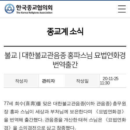
×
종교계 소식
불교 | 대한불교관음종 홍파스님 묘법연화경
번역출간
20-11-25
작성자
관리자
작성일
11:30
77세 희수(喜壽)를 맞은 대한불교관음종(이하 관음종) 총무원
장 홍파 스님이 세상과 부처님께 보은한다며 《묘법연화경》
을 번역해 출간했다. 관음종을 개산한 태허 스님은 《묘법연화
경》을 소의경전으로 삼고 창종했다.