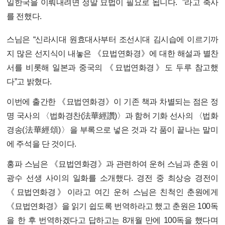
일한국을 이뤄내려면 정말 묘법이 필요로 됩니다.
”라고 축사
를 전했다.
스님은 “신라시대 원효대사부터 조선시대 김시습에 이르기까
지 많은 선지식이 내놓은 《묘법연화경》에 대한 해설과 별찬
서를 비롯해 일본과 중국의 《묘법연화경》도 두루 참고했
다”고 밝혔다.
이번에 출간한 《묘법연화경》이 기존 책과 차별되는 점은 정
명 국사의 〈법화경찬(法華經讚)〉과 함허 기화 선사의 〈법화
경송(法華經頌)〉을 부록으로 넣은 것과 각 품이 끝나는 말미
에 주석을 단 것이다.
홍파 스님은 《묘법연화경》과 관련하여 운허 스님과 춘원 이
광수 선생 사이의 일화를 소개했다. 경전 중 최상승 경전이
《묘법연화경》이라고 여긴 운허 스님은 친척인 춘원에게
《묘법연화경》을 읽기 쉽도록 번역하라고 했고 춘원은 100독
을 한 후 번역하겠다고 답하고는 8개월 만에 100독을 했다며