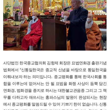
사단법인 한국종교협의회 김항제 회장은 묘법연화경 출판기념
법회에서 “
신통일한국은 종교적 신념을 바탕으로 통일한국을
이뤄내보자 하는 의미입니다.
종교평화를 통해 한국사회를 통
합을 이루는데 없어서는 안 될 묘법을 화쟁 사상이 듬뿍 담긴
연화경, 법화경을 종지로 하시는 대한불교관음종 그리고 그 책
무를 다하고자 애쓰시는 홍파스님의 발원이 완성되시는 현장
에서 종교평화를 말씀드릴 수 있어 기쁘기 한이 없습니다.
신통