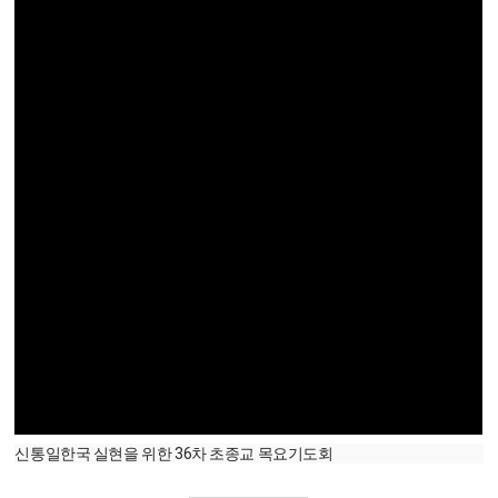
신통일한국 실현을 위한 36차 초종교 목요기도회