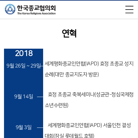
×
연혁
2018
세계평화종교인연합(IAPD) 효정 초종교 성지
9월 26일 ~ 29일
순례(대만 종교지도자 방문)
효정 초종교 축복세미나(성균관-청심국제청
9월 14일
소년수련원)
세계평화종교인연합(IAPD) 서울인천 결성
9월 3일
대회(잠실 롯데월드 호텔)