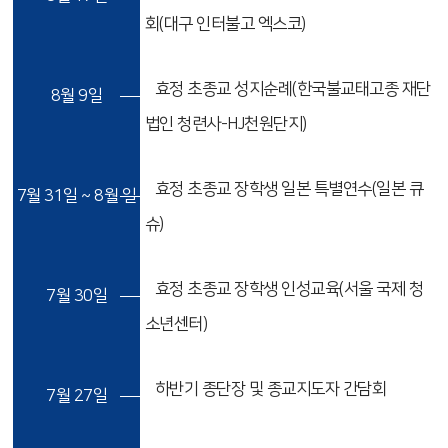
회(대구 인터불고 엑스코)
효정 초종교 성지순례(한국불교태고종 재단
8월 9일
법인 청련사-HJ천원단지)
효정 초종교 장학생 일본 특별연수(일본 큐
7월 31일 ~ 8월 일
슈)
효정 초종교 장학생 인성교육(서울 국제 청
7월 30일
소년센터)
하반기 종단장 및 종교지도자 간담회
7월 27일