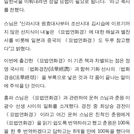
일한국을 이뤄내려면 정말 묘법이 필요로 됩니다.
”라고 축사
를 전했다.
스님은 “신라시대 원효대사부터 조선시대 김시습에 이르기까
지 많은 선지식이 내놓은 《묘법연화경》에 대한 해설과 별찬
서를 비롯해 일본과 중국의 《묘법연화경》도 두루 참고했
다”고 밝혔다.
이번에 출간한 《묘법연화경》이 기존 책과 차별되는 점은 정
명 국사의 〈법화경찬(法華經讚)〉과 함허 기화 선사의 〈법화
경송(法華經頌)〉을 부록으로 넣은 것과 각 품이 끝나는 말미
에 주석을 단 것이다.
홍파 스님은 《묘법연화경》과 관련하여 운허 스님과 춘원 이
광수 선생 사이의 일화를 소개했다. 경전 중 최상승 경전이
《묘법연화경》이라고 여긴 운허 스님은 친척인 춘원에게
《묘법연화경》을 읽기 쉽도록 번역하라고 했고 춘원은 100독
을 한 후 번역하겠다고 답하고는 8개월 만에 100독을 했다며