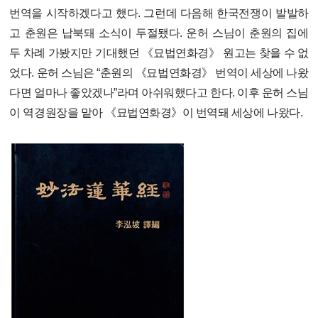
번역을 시작하겠다고 했다. 그런데 다음해 한국전쟁이 발발하
고 춘원은 납북돼 소식이 두절됐다. 운허 스님이 춘원의 집에
두 차례 가봤지만 기대했던 《묘법연화경》 원고는 찾을 수 없
었다. 운허 스님은 “춘원의 《묘법연화경》 번역이 세상에 나왔
다면 얼마나 좋았겠나”라며 아쉬워했다고 한다. 이후 운허 스님
이 역경원장을 맡아 《묘법연화경》이 번역돼 세상에 나왔다.