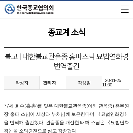
×
종교계 소식
불교 | 대한불교관음종 홍파스님 묘법연화경
번역출간
20-11-25
작성자
관리자
작성일
11:30
77세 희수(喜壽)를 맞은 대한불교관음종(이하 관음종) 총무원
장 홍파 스님이 세상과 부처님께 보은한다며 《묘법연화경》
을 번역해 출간했다. 관음종을 개산한 태허 스님은 《묘법연화
경》을 소의경전으로 삼고 창종했다.