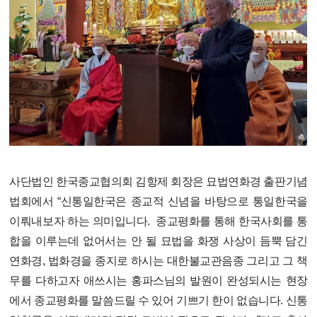
사단법인 한국종교협의회 김항제 회장은 묘법연화경 출판기념
법회에서 “
신통일한국은 종교적 신념을 바탕으로 통일한국을
이뤄내보자 하는 의미입니다.
종교평화를 통해 한국사회를 통
합을 이루는데 없어서는 안 될 묘법을 화쟁 사상이 듬뿍 담긴
연화경, 법화경을 종지로 하시는 대한불교관음종 그리고 그 책
무를 다하고자 애쓰시는 홍파스님의 발원이 완성되시는 현장
에서 종교평화를 말씀드릴 수 있어 기쁘기 한이 없습니다.
신통