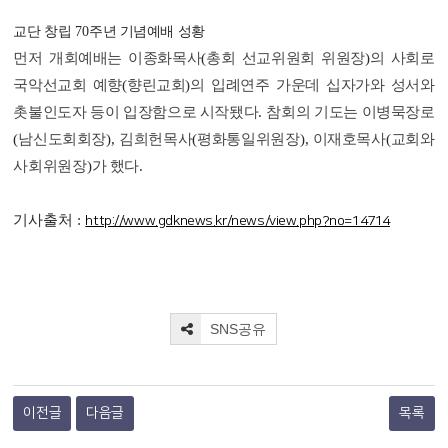
교단 창립
70
주년 기념예배 성황
먼저 개회예배는 이종화목사
(
총회 선교위원회 위원장
)
의 사회로
국악선교회 예향
(
향린교회
)
의 입례연주 가운데 십자가와 성서와
촛불인도자 등이 입장함으로 시작됐다
.
참회의 기도는 이병묵장로
(
남신도회회장
),
김희헌목사
(
평화통일위원장
),
이재호목사
(
교회와
사회위원장
)
가 했다
.
기사출처 :
http://www.gdknews.kr/news/view.php?no=14714
SNS공유
이전글
다음글
목록