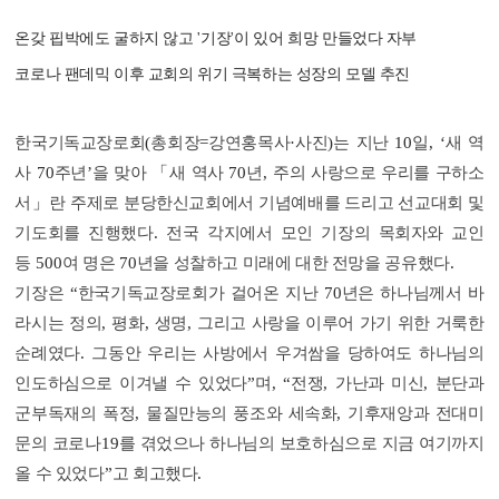
온갖 핍박에도 굴하지 않고
'
기장
'
이 있어 희망 만들었다 자부
코로나 팬데믹 이후 교회의 위기 극복하는 성장의 모델 추진
한국기독교장로회
(
총회장
=
강연홍목사
·
사진
)
는 지난
10
일
, ‘
새 역
사
70
주년
’
을 맞아
「
새 역사
70
년
,
주의 사랑으로 우리를 구하소
서
」
란 주제로 분당한신교회에서 기념예배를 드리고 선교대회 및
기도회를 진행했다
.
전국 각지에서 모인 기장의 목회자와 교인
등
500
여 명은
70
년을 성찰하고 미래에 대한 전망을 공유했다
.
기장은
“
한국기독교장로회가 걸어온 지난
70
년은 하나님께서 바
라시는 정의
,
평화
,
생명
,
그리고 사랑을 이루어 가기 위한 거룩한
순례였다
.
그동안 우리는 사방에서 우겨쌈을 당하여도 하나님의
인도하심으로 이겨낼 수 있었다
”
며
, “
전쟁
,
가난과 미신
,
분단과
군부독재의 폭정
,
물질만능의 풍조와 세속화
,
기후재앙과 전대미
문의 코로나
19
를 겪었으나 하나님의 보호하심으로 지금 여기까지
올 수 있었다
”
고 회고했다
.