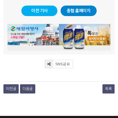
다.\\\\\\\\\\\\\\
책의 앞부분을 열어가는 저자
이전 기사
종협 홈페이지
의 말이 소박하면서도 뭉클한
감회를 안겨준다. 아침에 일어
나면 동녘에 떠오르는 태양을
향해 두 손을 모은단다. 그리고
머리 숙여 이렇게 기도한다.
\\\\\\\\\\\\\\\\
SNS공유
이전글
다음글
목록