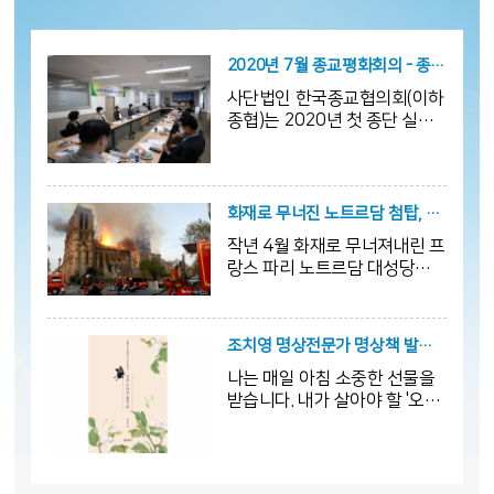
2020년 7월 종교평화회의 - 종단실무자들 모여 하반기 활동논의 -
사단법인 한국종교협의회(이하
종협)는 2020년 첫 종단 실무
자회의를 7월 20일 충무로 종
교협이회 사무실에 진행하였다.
기독교, 불교, 천도교, 대종교,
수은교 등의 15명의 실무자들
화재로 무너진 노트르담 첨탑, 원형 그대로 복원한다.
이 모여서 2020년 종교협의회
작년 4월 화재로 무너져내린 프
활동 방안과 지속되는 펜데믹
랑스 파리 노트르담 대성당의
으로 인한 종교단체의 실상을
첨탑이 원형 그대로 복원될 예
공유하고 사회에 기여할 방법
정이다. 프랑스 대통령실 엘리
을 논의하였다. 종단의 실무자
제궁은 9일(현지시간) 노트르
들은 정부의 방역 지침을 준수
조치영 명상전문가 명상책 발간 - 지금 이대로 좋은 삶
담 재건공사의 책임 건축가가
하며 실행하고 있는 신앙생활
나는 매일 아침 소중한 선물을
첨탑을 원형 그대로 복원하겠
과 비대면 종교교육에 대해서
받습니다. 내가 살아야 할 '오
다고 보고한 내용을 에마뉘엘
의견을 나누었다.
늘'이라는 선물입니다. 그것은
마크롱 대통령이 승인했다고
내게 허락된 시간과 공간으로
밝혔다.
서 세상에서 가장 값지고 아름
다운 선물입니